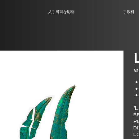
入手可能な彫刻
手数料
価
A$
格
"
b
p
d
l