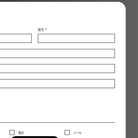
苗字
*
電話
メール