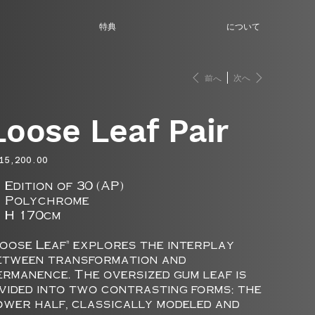
特典
について
次へ
前へ
Loose Leaf Pair
15,200.00
Edition of 30 (AP)
Polychrome
H 170cm
Loose Leaf" explores the interplay
etween transformation and
ermanence. The oversized gum leaf is
ivided into two contrasting forms: the
ower half, classically modeled and