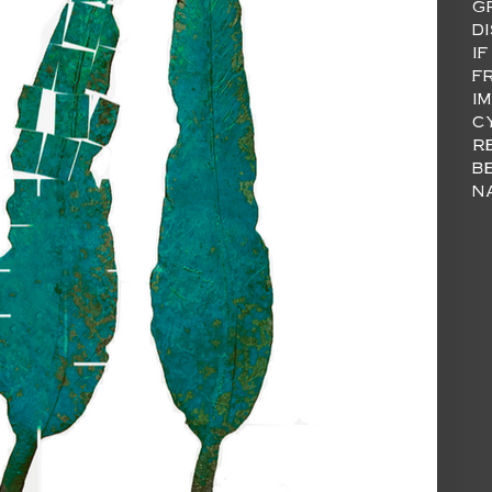
g
d
i
f
i
c
r
b
n