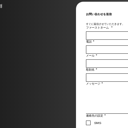
刻
お問い合わせを送信
すぐに返信させていただきます。
ファーストネーム
*
電話
*
メール
*
彫刻名
*
メッセージ
*
連絡先の設定
*
SMS