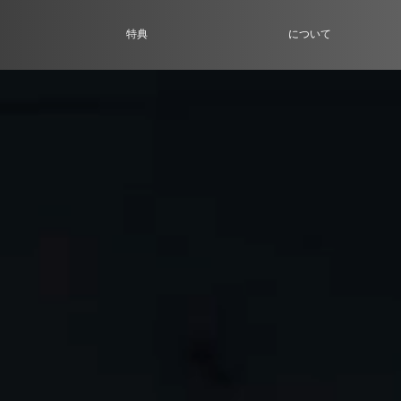
特典
について